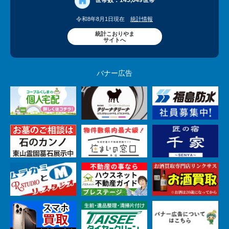
世帯数：
145,649世帯
令和8年8月1日現在
統計情報
統計こおりやま
サイトへ
バナー広告