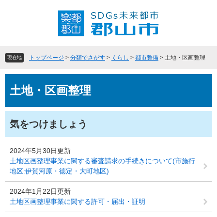
ペ
メ
ー
ニ
ジ
ュ
の
ー
先
を
頭
飛
トップページ
>
分類でさがす
>
くらし
>
都市整備
>
土地・区画整理
現在地
で
ば
す
し
本
。
て
土地・区画整理
文
本
文
へ
気をつけましょう
2024年5月30日更新
土地区画整理事業に関する審査請求の手続きについて(市施行
地区:伊賀河原・徳定・大町地区)
2024年1月22日更新
土地区画整理事業に関する許可・届出・証明