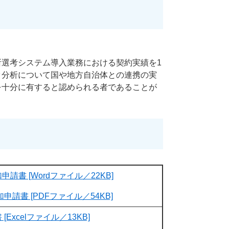
所選考システム導入業務における契約実績を1
タ分析について国や地方自治体との連携の実
を十分に有すると認められる者であることが
申請書 [Wordファイル／22KB]
申請書 [PDFファイル／54KB]
[Excelファイル／13KB]