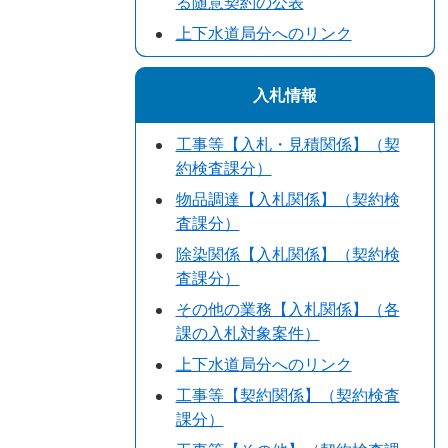
る随意契約の公表
上下水道局分へのリンク
入札情報
工事等【入札・見積関係】（契
約検査課分）
物品調達【入札関係】（契約検
査課分）
除染関係【入札関係】（契約検
査課分）
その他の業務【入札関係】（各
課の入札対象案件）
上下水道局分へのリンク
工事等【契約関係】（契約検査
課分）