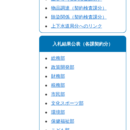
物品調達（契約検査課分）
除染関係（契約検査課分）
上下水道局分へのリンク
入札結果公表（各課契約分）
総務部
政策開発部
財務部
税務部
市民部
文化スポーツ部
環境部
保健福祉部