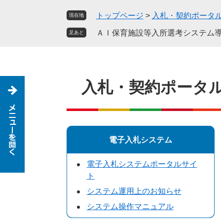
ペ
メ
トップページ
>
入札・契約ポータ
現在地
ー
ニ
ジ
ュ
ＡＩ保育施設等入所選考システム
足あと
の
ー
先
を
頭
飛
で
ば
入札・契約ポータ
す
し
。
て
本
文
へ
電子入札システム
電子入札システムポータルサイ
ト
システム運用上のお知らせ
システム操作マニュアル