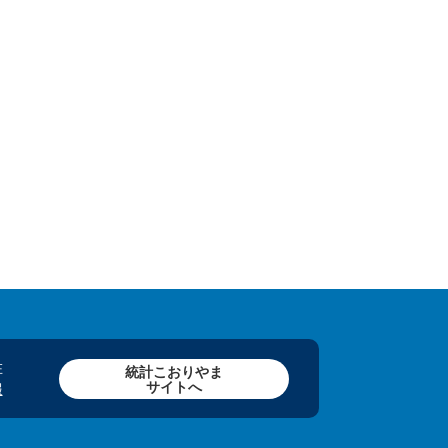
在
統計こおりやま
サイトへ
報