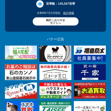
世帯数：
145,597世帯
令和8年7月1日現在
統計情報
統計こおりやま
サイトへ
バナー広告