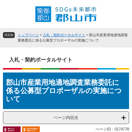
ペ
メ
ー
ニ
ジ
ュ
の
ー
先
を
頭
飛
トップページ
>
入札・契約ポータルサイト
>
郡山市産業用地適地調査
現在地
で
ば
業務委託に係る公募型プロポーザルの実施について
す
し
。
て
本
入札・契約ポータルサイト
文
へ
本
郡山市産業用地適地調査業務委託に
文
係る公募型プロポーザルの実施につ
いて
ページ内目次
ページID：0174778