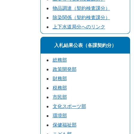
物品調達（契約検査課分）
除染関係（契約検査課分）
上下水道局分へのリンク
入札結果公表（各課契約分）
総務部
政策開発部
財務部
税務部
市民部
文化スポーツ部
環境部
保健福祉部