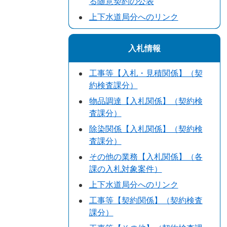
る随意契約の公表
上下水道局分へのリンク
入札情報
工事等【入札・見積関係】（契
約検査課分）
物品調達【入札関係】（契約検
査課分）
除染関係【入札関係】（契約検
査課分）
その他の業務【入札関係】（各
課の入札対象案件）
上下水道局分へのリンク
工事等【契約関係】（契約検査
課分）