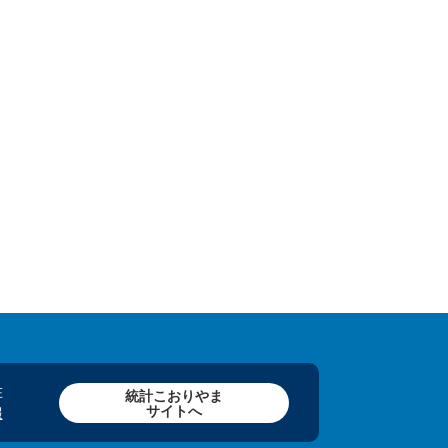
在
統計こおりやま
サイトへ
報