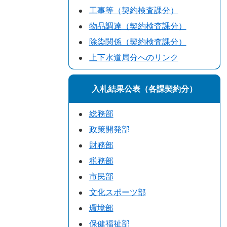
工事等（契約検査課分）
物品調達（契約検査課分）
除染関係（契約検査課分）
上下水道局分へのリンク
入札結果公表（各課契約分）
総務部
政策開発部
財務部
税務部
市民部
文化スポーツ部
環境部
保健福祉部