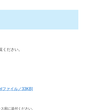
覧ください。
ファイル／33KB]
レス宛に送付ください。