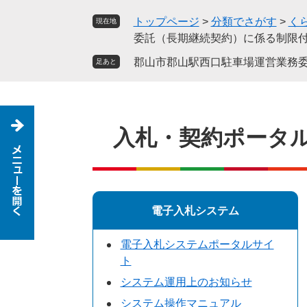
ペ
メ
トップページ
>
分類でさがす
>
く
現在地
ー
ニ
委託（長期継続契約）に係る制限
ジ
ュ
の
ー
郡山市郡山駅西口駐車場運営業務
足あと
先
を
頭
飛
で
ば
す
し
入札・契約ポータ
。
て
本
文
へ
電子入札システム
電子入札システムポータルサイ
ト
システム運用上のお知らせ
システム操作マニュアル