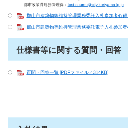
都市政策課総務管理係：
tosi-soumu@city.koriyama.lg.jp
〇
郡山市建築物等維持管理業務委託入札参加者心得 [P
〇
郡山市建築物等維持管理業務委託電子入札参加者心得 
仕様書等に関する質問・回答
〇
質問・回答一覧 [PDFファイル／314KB]