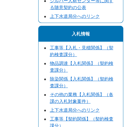
シルバー人材センター等に関す
る随意契約の公表
上下水道局分へのリンク
入札情報
工事等【入札・見積関係】（契
約検査課分）
物品調達【入札関係】（契約検
査課分）
除染関係【入札関係】（契約検
査課分）
その他の業務【入札関係】（各
課の入札対象案件）
上下水道局分へのリンク
工事等【契約関係】（契約検査
課分）