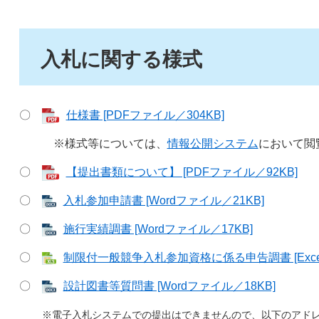
入札に関する様式
〇
仕様書 [PDFファイル／304KB]
※様式等については、
情報公開システム
において閲
〇
【提出書類について】 [PDFファイル／92KB]
〇
入札参加申請書 [Wordファイル／21KB]
〇
施行実績調書 [Wordファイル／17KB]
〇
制限付一般競争入札参加資格に係る申告調書 [Excel
〇
設計図書等質問書 [Wordファイル／18KB]
※電子入札システム
での提出はできませんので、以下のアド