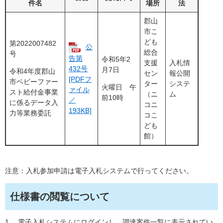
件名
場所
法
郡山
市こ
ども
第2022007482
公
総合
号
告第
令和5年2
支援
入札情
432号
月7日
令和4年度郡山
セン
報公開
[PDFフ
市ベビーファー
ター
システ
火曜日 午
ァイル
スト給付金事業
（ニ
ム
前10時
／
に係るデータ入
コニ
193KB]
力等業務委託
コこ
ども
館）
注意：入札参加申請は電子入札システムで行ってください。
仕様書の閲覧について
1. 電子入札システムにログインし、調達案件一覧に表示されてい