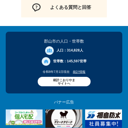
よくある質問と回答
郡山市の人口
・世帯数
人口：
314,828人
世帯数：
145,597世帯
令和8年7月1日現在
統計情報
統計こおりやま
サイトへ
バナー広告