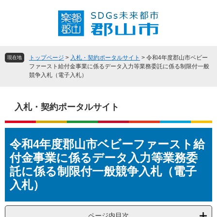
ペ
メ
ー
ニ
ジ
ュ
の
ー
先
を
頭
飛
トップページ
>
入札・契約ポータルサイト
>
令和4年度郡山市ベビー
現在地
で
ば
ファースト給付金事業に係るデータ入力等業務委託に係る制限付一般
競争入札（電子入札）
す
し
。
て
本
入札・契約ポータルサイト
文
へ
本
令和4年度郡山市ベビーファースト給
文
付金事業に係るデータ入力等業務委
託に係る制限付一般競争入札（電子
入札）
ページ内目次