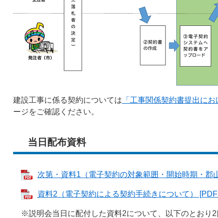
建設工事に係る契約については
「工事関係契約書提出にお
ージをご確認ください。
当日配布資料
次第・資料1（電子契約の対象範囲・開始時期・郡山市か
資料2（電子契約による契約手続きについて） [PDFフ
※説明会当日に配付した資料2について、以下のとおり2