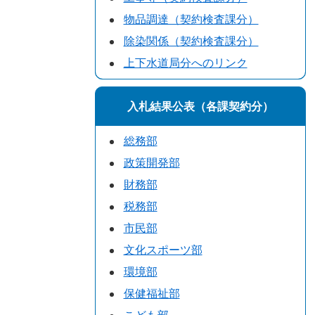
物品調達（契約検査課分）
除染関係（契約検査課分）
上下水道局分へのリンク
入札結果公表（各課契約分）
総務部
政策開発部
財務部
税務部
市民部
文化スポーツ部
環境部
保健福祉部