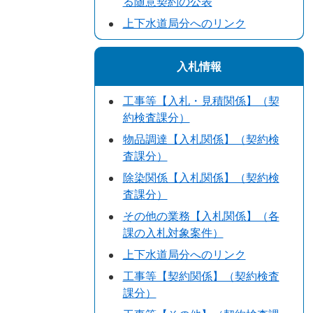
る随意契約の公表
上下水道局分へのリンク
入札情報
工事等【入札・見積関係】（契
約検査課分）
物品調達【入札関係】（契約検
査課分）
除染関係【入札関係】（契約検
査課分）
その他の業務【入札関係】（各
課の入札対象案件）
上下水道局分へのリンク
工事等【契約関係】（契約検査
課分）