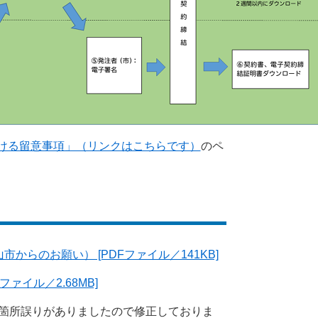
ける留意事項」（リンクはこちらです）
のペ
らのお願い） [PDFファイル／141KB]
ァイル／2.68MB]
箇所誤りがありましたので修正しておりま