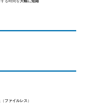
要する時間を
大幅に短縮
上（
ファイルレス
）