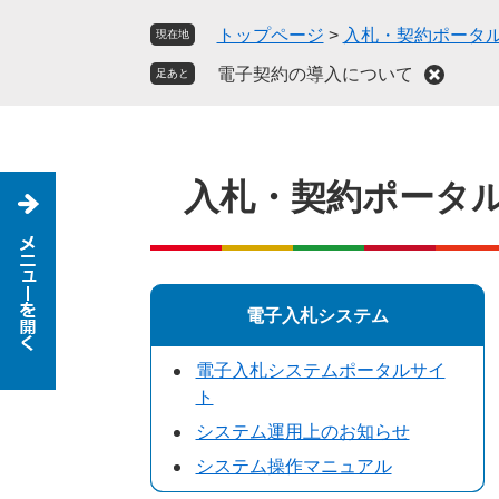
ペ
メ
トップページ
>
入札・契約ポータ
現在地
ー
ニ
ジ
ュ
電子契約の導入について
足あと
の
ー
先
を
頭
飛
で
ば
入札・契約ポータ
す
し
。
て
本
文
へ
電子入札システム
電子入札システムポータルサイ
ト
システム運用上のお知らせ
システム操作マニュアル