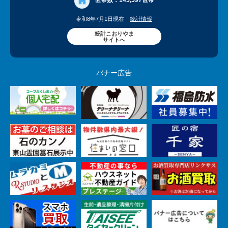
世帯数：
145,597世帯
令和8年7月1日現在
統計情報
統計こおりやま
サイトへ
バナー広告