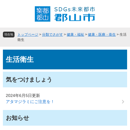
ペ
メ
ー
ニ
ジ
ュ
の
ー
先
を
頭
飛
トップページ
>
分類でさがす
>
健康・福祉
>
健康・医療・衛生
>
生活
現在地
で
ば
衛生
す
し
。
て
本
本
生活衛生
文
文
へ
気をつけましょう
2024年6月5日更新
アタマジラミにご注意を！
お知らせ