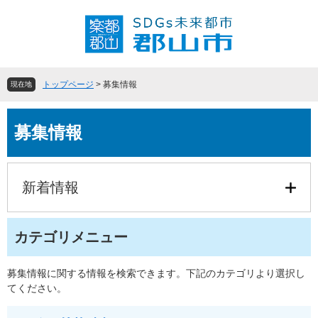
ペ
メ
ー
ニ
ジ
ュ
の
ー
先
を
頭
飛
トップページ
>
募集情報
現在地
で
ば
す
し
本
。
て
募集情報
文
本
文
へ
新着情報
カテゴリメニュー
募集情報に関する情報を検索できます。下記のカテゴリより選択し
てください。