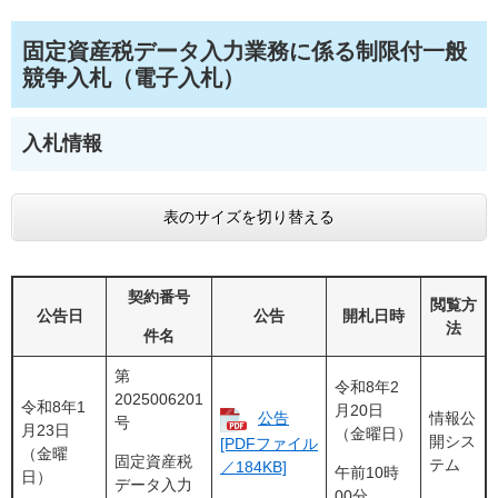
固定資産税データ入力業務に係る制限付一般
競争入札（電子入札）
入札情報
表のサイズを切り替える
契約番号
閲覧方
公告日
公告
開札日時
法
件名
第
令和8年2
2025006201
令和8年1
月20日
公告
情報公
号
月23日
（金曜日）
開シス
[PDFファイル
（金曜
固定資産税
テム
／184KB]
午前10時
日）
データ入力
00分