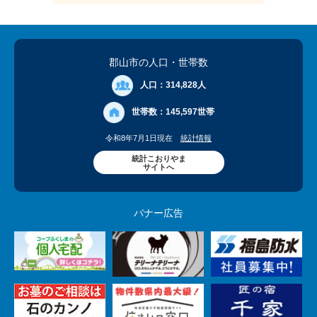
郡山市の人口
・世帯数
人口：
314,828人
世帯数：
145,597世帯
令和8年7月1日現在
統計情報
統計こおりやま
サイトへ
バナー広告