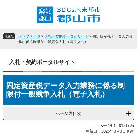
ペ
メ
ー
ニ
ジ
ュ
の
ー
先
を
頭
飛
トップページ
>
入札・契約ポータルサイト
>
固定資産税データ入力業
現在地
で
ば
務に係る制限付一般競争入札（電子入札）
す
し
。
て
本
入札・契約ポータルサイト
文
へ
本
固定資産税データ入力業務に係る制
文
限付一般競争入札（電子入札）
ページ内目次
ページID：0131705
更新日：2026年3月3日更新