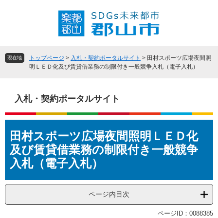
ペ
メ
ー
ニ
ジ
ュ
の
ー
先
を
頭
飛
トップページ
>
入札・契約ポータルサイト
>
田村スポーツ広場夜間照
現在地
で
ば
明ＬＥＤ化及び賃貸借業務の制限付き一般競争入札（電子入札）
す
し
。
て
本
入札・契約ポータルサイト
文
へ
本
田村スポーツ広場夜間照明ＬＥＤ化
文
及び賃貸借業務の制限付き一般競争
入札（電子入札）
ページ内目次
ページID：0088385