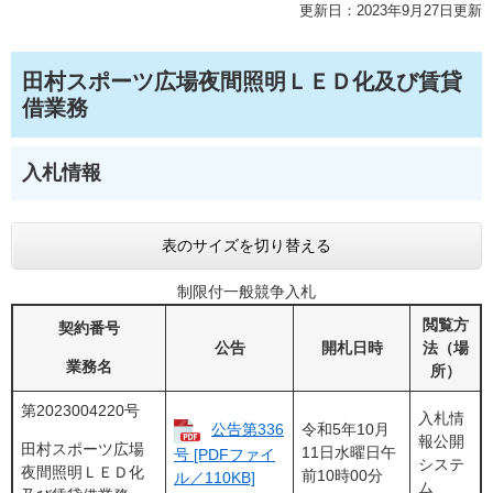
更新日：2023年9月27日更新
田村スポーツ広場夜間照明ＬＥＤ化及び賃貸
借業務
入札情報
表のサイズを切り替える
制限付一般競争入札
閲覧方
契約番号
公告
開札日時
法（場
業務名
所）
第2023004220号
入札情
公告第336
令和5年10月
報公開
田村スポーツ広場
11日水曜日午
号 [PDFファイ
システ
夜間照明ＬＥＤ化
前10時00分
ル／110KB]
ム