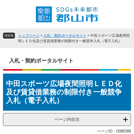
ペ
メ
ー
ニ
ジ
ュ
の
ー
先
を
頭
飛
トップページ
>
入札・契約ポータルサイト
>
中田スポーツ広場夜間照
現在地
で
ば
明ＬＥＤ化及び賃貸借業務の制限付き一般競争入札（電子入札）
す
し
。
て
本
入札・契約ポータルサイト
文
へ
本
中田スポーツ広場夜間照明ＬＥＤ化
文
及び賃貸借業務の制限付き一般競争
入札（電子入札）
ページ内目次
ページID：0088388