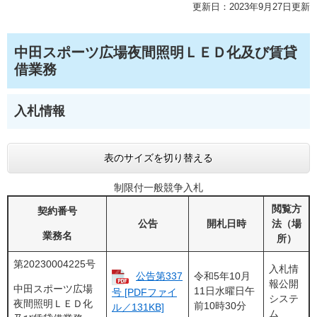
更新日：2023年9月27日更新
中田スポーツ広場夜間照明ＬＥＤ化及び賃貸
借業務
入札情報
表のサイズを切り替える
制限付一般競争入札
閲覧方
契約番号
公告
開札日時
法（場
業務名
所）
第20230004225号
入札情
公告第337
令和5年10月
報公開
中田スポーツ広場
11日水曜日午
号 [PDFファイ
システ
夜間照明ＬＥＤ化
前10時30分
ル／131KB]
ム