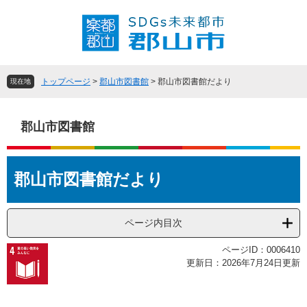
ペ
メ
ー
ニ
ジ
ュ
の
ー
先
を
頭
飛
トップページ
>
郡山市図書館
>
郡山市図書館だより
現在地
で
ば
す
し
。
て
郡山市図書館
本
文
本
へ
郡山市図書館だより
文
ページ内目次
ページID：0006410
更新日：2026年7月24日更新