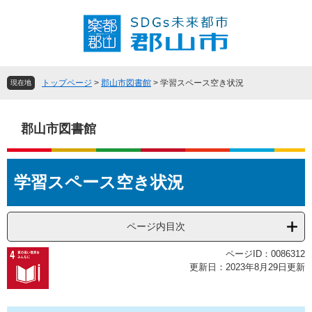
ペ
メ
ー
ニ
ジ
ュ
の
ー
先
を
頭
飛
トップページ
>
郡山市図書館
>
学習スペース空き状況
現在地
で
ば
す
し
。
て
郡山市図書館
本
文
本
へ
学習スペース空き状況
文
ページ内目次
ページID：0086312
更新日：2023年8月29日更新