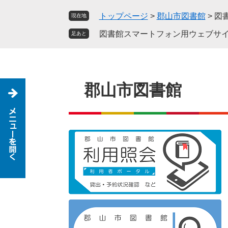
ペ
メ
トップページ
>
郡山市図書館
>
図
現在地
ー
ニ
ジ
ュ
図書館スマートフォン用ウェブサ
足あと
の
ー
先
を
頭
飛
で
ば
郡山市図書館
す
し
。
て
本
文
へ