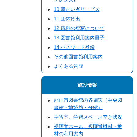
10.障がい者サービス
11.団体貸出
12.資料の複写について
13.図書館利用案内冊子
14.パスワード登録
その他図書館利用案内
よくある質問
施設情報
郡山市図書館の各施設（中央図
書館・地域館・分館）
学習室、学習スペース空き状況
視聴覚ホール、視聴覚機材・教
材の利用案内