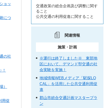
ショッ
交通政策の総合企画及び調整に関す
ること
公共交通の利用促進に関すること
験につ
関連情報
施策・計画
通の社
※運行は終了しました※ 東部地
区において、デマンド型交通の社
会実験を実施！
た！
地域情報WEBメディア「駅探LO
CAL」を活用した公共交通利用促
場）
進
郡山市総合交通計画マスタープラ
利用促
ン