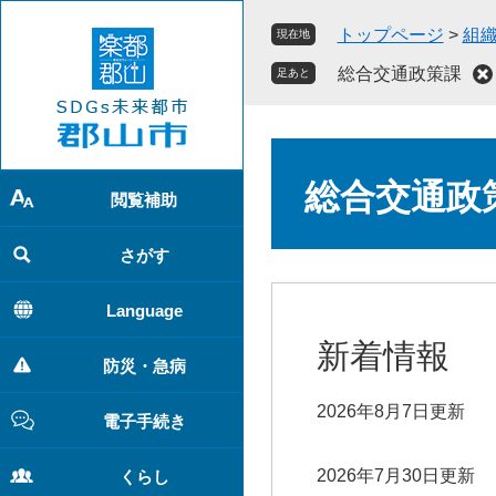
ペ
メ
トップページ
>
組
現在地
ー
ニ
ジ
ュ
総合交通政策課
足あと
の
ー
先
を
頭
飛
本
で
ば
文
総合交通政
す
し
閲覧補助
。
て
本
さがす
文
へ
Language
新着情報
防災・急病
2026年8月7日更新
電子手続き
2026年7月30日更新
くらし