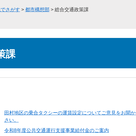
織でさがす
>
都市構想部
>
総合交通政策課
策課
田村地区の乗合タクシーの運賃設定についてご意見をお聞か
さい。
令和8年度公共交通運行支援事業給付金のご案内