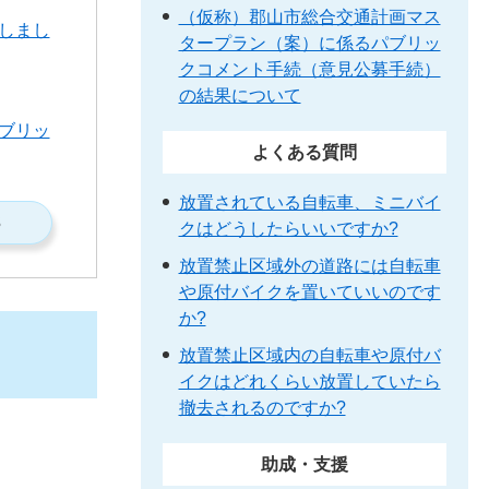
（仮称）郡山市総合交通計画マス
しまし
タープラン（案）に係るパブリッ
クコメント手続（意見公募手続）
の結果について
ブリッ
よくある質問
放置されている自転車、ミニバイ
S
クはどうしたらいいですか?
放置禁止区域外の道路には自転車
や原付バイクを置いていいのです
か?
放置禁止区域内の自転車や原付バ
イクはどれくらい放置していたら
撤去されるのですか?
助成・支援