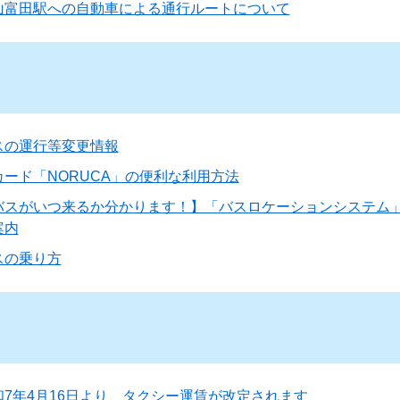
山富田駅への自動車による通行ルートについて
スの運行等変更情報
Cカード「NORUCA」の便利な利用方法
バスがいつ来るか分かります！】「バスロケーションシステム
案内
スの乗り方
和7年4月16日より、タクシー運賃が改定されます