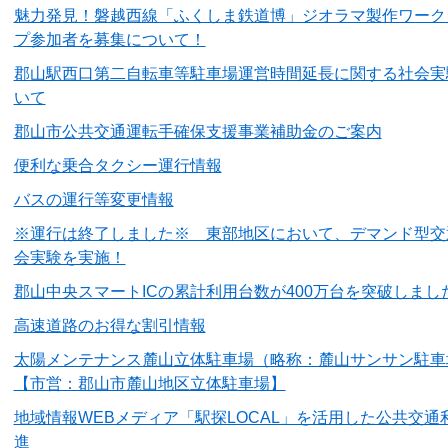
魅力発見！磐越西線「ふくしま鉄道博」ジオラマ製作ワーク
プ参加者を募集について！
郡山駅西口第二自転車等駐車場運営時間延長に関する社会実
いて
郡山市公共交通運転手確保支援事業補助金のご案内
便利な乗合タクシー運行情報
バスの運行等変更情報
※運行は終了しました※ 東部地区において、デマンド型交
会実験を実施！
郡山中央スマートICの累計利用台数が400万台を突破しまし
高速道路のお得な割引情報
太陽メンテナンス麓山立体駐車場（略称：麓山サンサン駐車
【市営：郡山市麓山地区立体駐車場】
地域情報WEBメディア「駅探LOCAL」を活用した公共交通
進