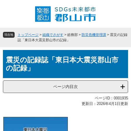
ペ
メ
ー
ニ
ジ
ュ
の
ー
先
を
頭
飛
トップページ
>
組織でさがす
>
総務部
>
防災危機管理課
>
震災の記録
現在地
で
ば
誌「東日本大震災郡山市の記録」
す
し
。
て
本
本
震災の記録誌「東日本大震災郡山市
文
文
の記録」
へ
ページ内目次
ページID：0001935
更新日：2026年4月1日更新