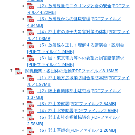
（2）放射線量モニタリングと食の安全[PDFファ
イル／4.22MB]
（3）放射線からの健康管理[PDFファイル／
4.84MB]
（4）郡山市の原子力災害対策の体制[PDFファイ
ル／1.03MB]
（5）放射線を正しく理解する講演会・説明会
[PDFファイル／1.24MB]
（6）国・東京電力等への要望と損害賠償請求
[PDFファイル／1.24MB]
関係機関・各団体の活動[PDFファイル／8.16MB]
（1）郡山地方広域消防組合消防本部[PDFファイ
ル／1.97MB]
（2）陸上自衛隊郡山駐屯地[PDFファイル／
1.37MB]
（3）郡山警察署[PDFファイル／2.54MB]
（4）郡山北警察署[PDFファイル／2.5MB]
（5）郡山市社会福祉協議会[PDFファイル／
2.58MB]
（6）郡山医師会[PDFファイル／1.28MB]