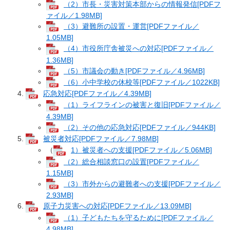
（2）市長・災害対策本部からの情報発信[PDFフ
ァイル／1.98MB]
（3）避難所の設置・運営[PDFファイル／
1.05MB]
（4）市役所庁舎被災への対応[PDFファイル／
1.36MB]
（5）市議会の動き[PDFファイル／4.96MB]
（6）小中学校の休校等[PDFファイル／1022KB]
応急対応[PDFファイル／4.39MB]
（1）ライフラインの被害と復旧[PDFファイル／
4.39MB]
（2）その他の応急対応[PDFファイル／944KB]
被災者対応[PDFファイル／7.98MB]
（
1）被災者への支援[PDFファイル／5.06MB]
（2）総合相談窓口の設置[PDFファイル／
1.15MB]
（3）市外からの避難者への支援[PDFファイル／
2.93MB]
原子力災害への対応[PDFファイル／13.09MB]
（1）子どもたちを守るために[PDFファイル／
4.98MB]