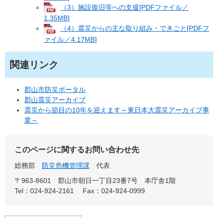
（3）施設復旧等への支援[PDFファイル／
1.35MB]
（4）震災からの主な取り組み・できごと[PDFフ
ァイル／4.17MB]
関連リンク
郡山市防災ポータル
郡山震災アーカイブ
震災から節目の10年を迎えます～東日本大震災アーカイブ事
業～
このページに関するお問い合わせ先
総務部
防災危機管理課
代表
〒963-8601
郡山市朝日一丁目23番7号 本庁舎1階
Tel：024-924-2161
Fax：024-924-0999