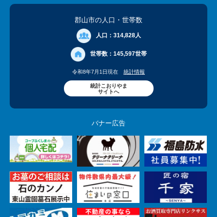
郡山市の人口
・世帯数
人口：
314,828人
世帯数：
145,597世帯
令和8年7月1日現在
統計情報
統計こおりやま
サイトへ
バナー広告