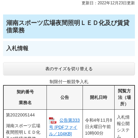
更新日：2022年12月23日更新
湖南スポーツ広場夜間照明ＬＥＤ化及び賃貸
借業務
入札情報
表のサイズを切り替える
制限付一般競争入札
閲覧方
契約番号
公告
開札日時
法（場
業務名
所）
第2022005144
入札情
公告第333
令和4年11月8
報公開
湖南スポーツ広場
日火曜日午前
号 [PDFファイ
システ
夜間照明ＬＥＤ化
10時00分
ル／104KB]
ム