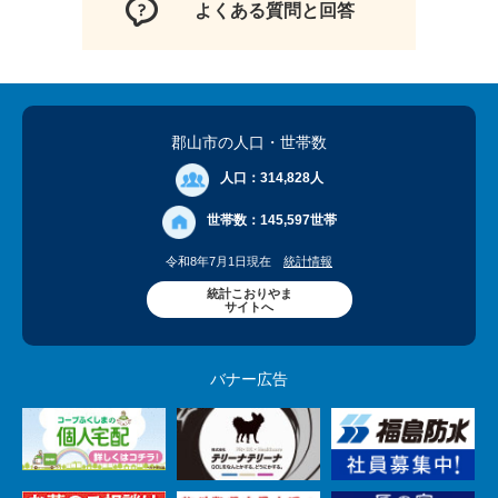
よくある質問と回答
郡山市の人口
・世帯数
人口：
314,828人
世帯数：
145,597世帯
令和8年7月1日現在
統計情報
統計こおりやま
サイトへ
バナー広告