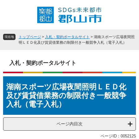
ペ
メ
ー
ニ
ジ
ュ
の
ー
先
を
頭
飛
トップページ
>
入札・契約ポータルサイト
>
湖南スポーツ広場夜間照
現在地
で
ば
明ＬＥＤ化及び賃貸借業務の制限付き一般競争入札（電子入札）
す
し
。
て
本
入札・契約ポータルサイト
文
へ
本
湖南スポーツ広場夜間照明ＬＥＤ化
文
及び賃貸借業務の制限付き一般競争
入札（電子入札）
ページ内目次
ページID：0052125