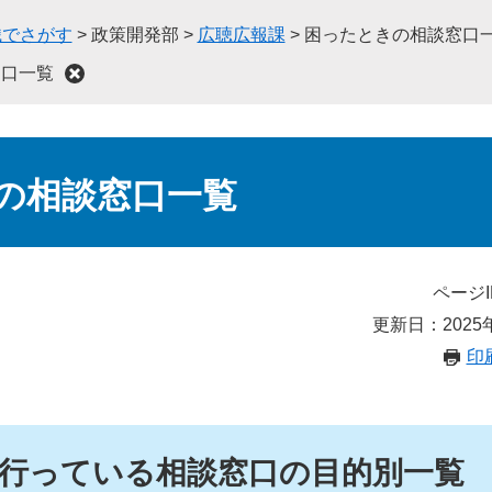
織でさがす
>
政策開発部
>
広聴広報課
>
困ったときの相談窓口
窓口一覧
の相談窓口一覧
ページI
更新日：2025
印
行っている相談窓口の目的別一覧