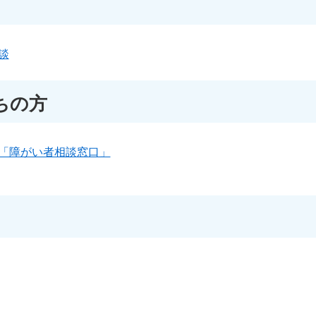
談
ちの方
「障がい者相談窓口」