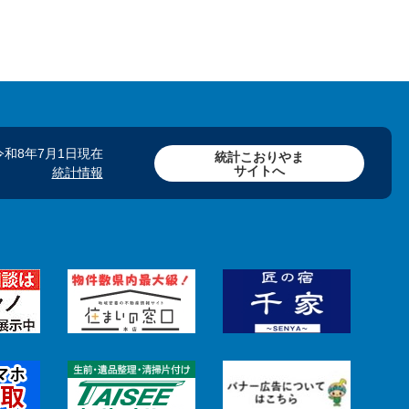
令和8年7月1日現在
統計こおりやま
サイトへ
統計情報