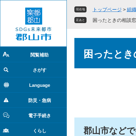
ペ
メ
トップページ
>
組
現在地
ー
ニ
ジ
ュ
困ったときの相談
足あと
の
ー
先
を
頭
飛
本
で
ば
文
困ったとき
す
し
閲覧補助
。
て
本
さがす
文
へ
Language
防災・急病
電子手続き
郡山市などで
くらし