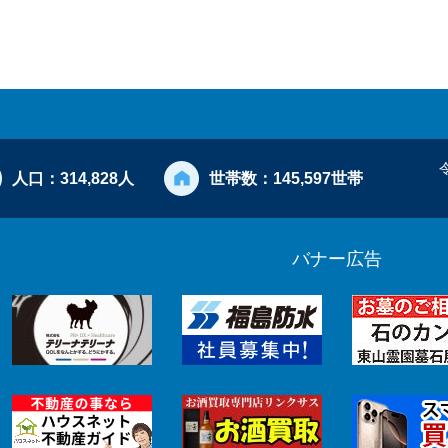
人口：
314,828人
世帯数：
145,597世帯
バナー広告