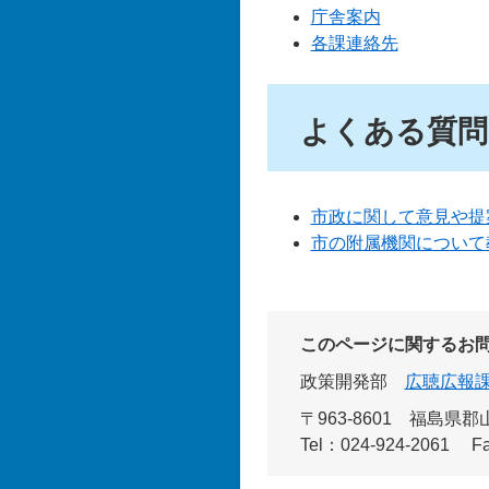
庁舎案内
各課連絡先
よくある質問
市政に関して意見や提
市の附属機関について
このページに関するお
政策開発部
広聴広報
〒963-8601
福島県郡山
Tel：024-924-2061
F