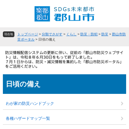
ペ
メ
ー
ニ
ジ
ュ
の
ー
先
を
頭
飛
トップページ
>
分類でさがす
>
くらし
>
防災・防犯
>
防災
>
郡山市防
現在地
で
ば
災ポータル
>
日頃の備え
す
し
。
て
本
文
へ
本
日頃の備え
文
わが家の防災ハンドブック
各種ハザードマップ一覧