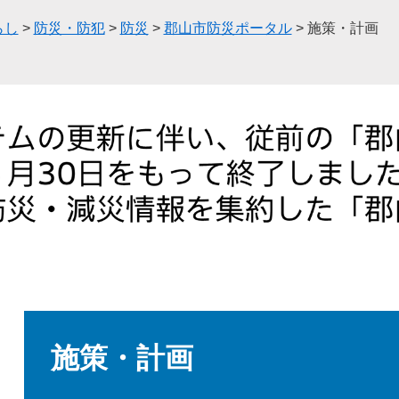
らし
>
防災・防犯
>
防災
>
郡山市防災ポータル
>
施策・計画
本
文
施策・計画