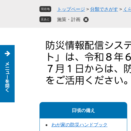
ペ
メ
トップページ
>
分類でさがす
>
く
現在地
ー
ニ
ジ
ュ
施策・計画
足あと
の
ー
先
を
頭
飛
で
ば
す
し
。
て
本
文
へ
日頃の備え
わが家の防災ハンドブック