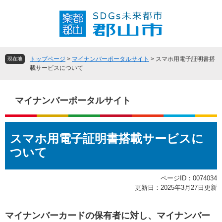
ペ
メ
ー
ニ
ジ
ュ
の
ー
先
を
頭
飛
トップページ
>
マイナンバーポータルサイト
>
スマホ用電子証明書搭
現在地
で
ば
載サービスについて
す
し
。
て
本
マイナンバーポータルサイト
文
へ
本
スマホ用電子証明書搭載サービスに
文
ついて
ページID：0074034
更新日：2025年3月27日更新
マイナンバーカードの保有者に対し、マイナンバー