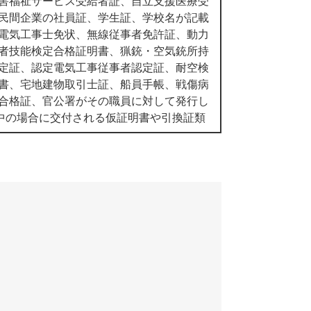
害福祉サービス受給者証、自立支援医療受
民間企業の社員証、学生証、学校名が記載
電気工事士免状、無線従事者免許証、動力
者技能検定合格証明書、猟銃・空気銃所持
定証、認定電気工事従事者認定証、耐空検
書、宅地建物取引士証、船員手帳、戦傷病
合格証、官公署がその職員に対して発行し
中の場合に交付される仮証明書や引換証類