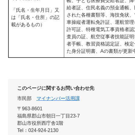
帳、子ども医療費受給者証、障
給者証、住民名義の預金通帳、
「氏名・生年月日」又
された各種書類等、海技免状、
は「氏名・住所」の記
車操縦者運転免許証、運航管理
載があるもの）
許可証、特種電気工事資格者認
査員の証、航空従事者技能証明
者手帳、教習資格認定証、検定
た身分証明書、Aの書類が更新
このページに関するお問い合わせ先
市民部
マイナンバー活用課
〒963-8601
福島県郡山市朝日一丁目23-7
郡山市役所西庁舎1階
Tel：024-924-2130