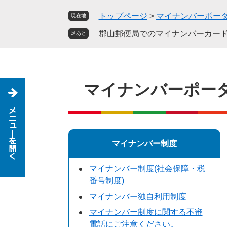
ペ
メ
トップページ
>
マイナンバーポー
現在地
ー
ニ
ジ
ュ
郡山郵便局でのマイナンバーカー
足あと
の
ー
先
を
頭
飛
で
ば
マイナンバーポー
す
し
。
て
本
文
へ
マイナンバー制度
マイナンバー制度(社会保障・税
番号制度)
マイナンバー独自利用制度
マイナンバー制度に関する不審
電話にご注意ください。