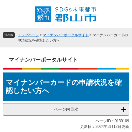
ペ
メ
ー
ニ
ジ
ュ
の
ー
先
を
頭
飛
トップページ
>
マイナンバーポータルサイト
>
マイナンバーカードの
現在地
で
ば
申請状況を確認したい方へ
す
し
。
て
本
マイナンバーポータルサイト
文
へ
本
マイナンバーカードの申請状況を確
文
認したい方へ
ページ内目次
ページID：0139109
更新日：2024年3月12日更新