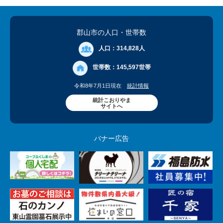
郡山市の人口
・世帯数
人口：
314,828人
世帯数：
145,597世帯
令和8年7月1日現在
統計情報
統計こおりやま
サイトへ
バナー広告