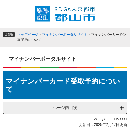
ペ
メ
ー
ニ
ジ
ュ
の
ー
先
を
頭
飛
トップページ
>
マイナンバーポータルサイト
>
マイナンバーカード受
現在地
で
ば
取予約について
す
し
。
て
本
マイナンバーポータルサイト
文
へ
本
マイナンバーカード受取予約につい
文
て
ページ内目次
ページID：0053331
更新日：2025年2月17日更新