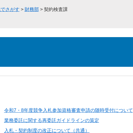
織でさがす
>
財務部
>
契約検査課
令和7・8年度競争入札参加資格審査申請の随時受付について
業務委託に関する再委託ガイドラインの策定
入札・契約制度の改正について（共通）