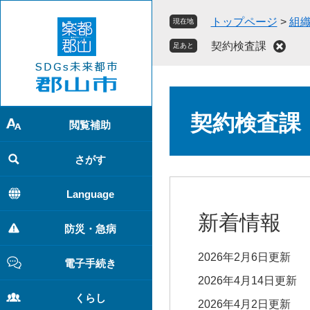
ペ
メ
トップページ
>
組
現在地
ー
ニ
ジ
ュ
契約検査課
足あと
の
ー
先
を
頭
飛
本
で
ば
文
契約検査課
す
し
閲覧補助
。
て
本
さがす
文
へ
Language
新着情報
防災・急病
2026年2月6日更新
電子手続き
2026年4月14日更新
くらし
2026年4月2日更新