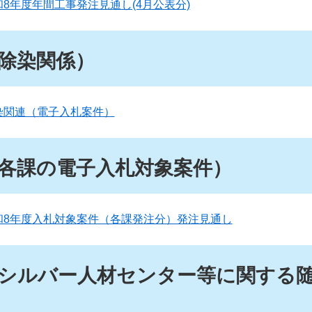
和8年度年間工事発注見通し(4月公表分)
除染関係）
染関連（電子入札案件）
各課の電子入札対象案件）
和8年度入札対象案件（各課発注分）発注見通し
シルバー人材センター等に関する