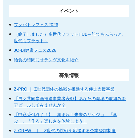
イベント
フクバトンフェス2026
（終了しました）多世代フラットHUB～誰でもふらっと、
世代もフラット～
JO-BI健康フェス2026
給食の時間にオランダ文化を紹介
募集情報
Z-PRO ｜ Z世代団体の挑戦を推進する伴走支援事業
【男女共同参画推進事業者表彰】あなたの職場の取組みを
アピールしてみませんか？
【申込受付終了！】 集まれ！未来のリケジョ 「学
ぶ」、「作る」楽しさを体験しよう！
Z-CREW ｜ Z世代の挑戦を応援する企業登録制度