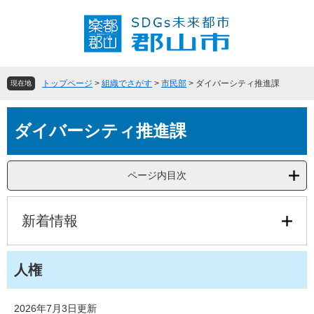
ペ
メ
ー
ニ
ジ
ュ
の
ー
先
を
頭
飛
トップページ
>
組織でさがす
>
市民部
>
ダイバーシティ推進課
現在地
で
ば
す
し
本
。
て
ダイバーシティ推進課
文
本
文
へ
ページ内目次
新着情報
人権
2026年7月3日更新