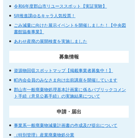
令和6年度郡山市リユーススポット【実証実験】
5R推進課ゆるキャラ人気投票！
ごみ減量に向けた展示イベントを開催しました！【中央図
書館協奏事業】
あわせ産廃の展開検査を実施しました
募集情報
資源物回収スポットマップ【掲載事業者募集中！】
町内会会員のみなさま向け出前講座を開催しています
郡山市一般廃棄物処理基本計画案に係るパブリックコメン
ト手続（意見公募手続）の実施結果について
申請・届出
事業系一般廃棄物減量計画書の作成及び提出について
（特別管理）産業廃棄物処分業