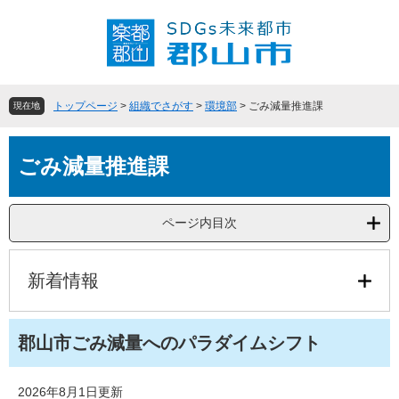
ペ
メ
ー
ニ
ジ
ュ
の
ー
先
を
頭
飛
トップページ
>
組織でさがす
>
環境部
>
ごみ減量推進課
現在地
で
ば
す
し
本
。
て
ごみ減量推進課
文
本
文
へ
ページ内目次
新着情報
郡山市ごみ減量へのパラダイムシフト
2026年8月1日更新