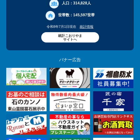
人口：
314,828人
世帯数：
145,597世帯
令和8年7月1日現在
統計情報
統計こおりやま
サイトへ
バナー広告