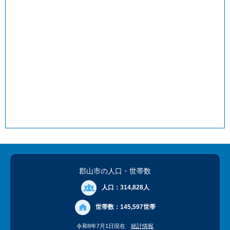
郡山市の人口
・世帯数
人口：
314,828人
世帯数：
145,597世帯
令和8年7月1日現在
統計情報