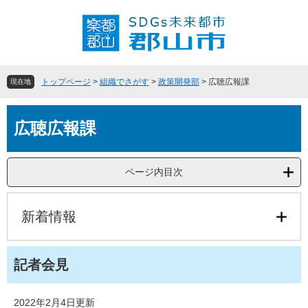
ペ
メ
ー
ニ
ジ
ュ
の
ー
先
を
頭
飛
トップページ
>
組織でさがす
>
政策開発部
>
広聴広報課
現在地
で
ば
す
し
本
。
て
広聴広報課
文
本
文
へ
ページ内目次
新着情報
記者会見
2022年2月4日更新